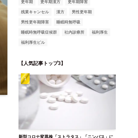
更年期
更年期漢方
更年期障害
残業キャンセル
漢方
男性更年期
男性更年期障害
睡眠時無呼吸
睡眠時無呼吸症候群
社内診療所
福利厚生
福利厚生ピル
【人気記事トップ3】
新型コロナ変異株「ストラタス」「ニンバス」に