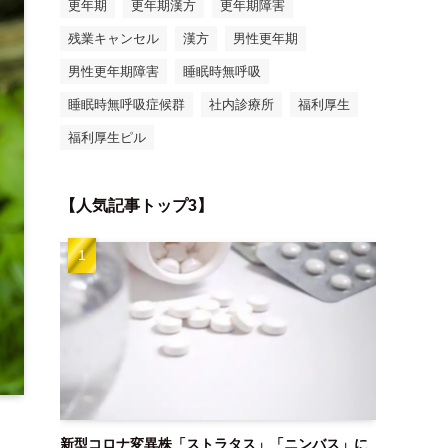
更年期
更年期漢方
更年期障害
残業キャンセル
漢方
男性更年期
男性更年期障害
睡眠時無呼吸
睡眠時無呼吸症候群
社内診療所
福利厚生
福利厚生ピル
【人気記事トップ3】
新型コロナ変異株「ストラタス」「ニンバス」に