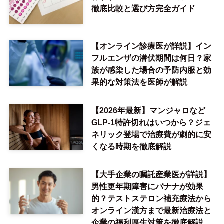
徹底比較と選び方完全ガイド
【オンライン診療医が詳説】イン
フルエンザの潜伏期間は何日？家
族が感染した場合の予防内服と効
果的な対策法を医師が解説
【2026年最新】マンジャロなど
GLP-1特許切れはいつから？ジェ
ネリック登場で治療費が劇的に安
くなる時期を徹底解説
【大手企業の嘱託産業医が詳説】
男性更年期障害にバナナが効果
的？テストステロン補充療法から
オンライン漢方まで最新治療法と
企業の福利厚生対策を徹底解説