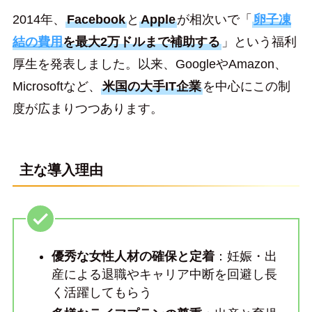
2014年、
Facebook
と
Apple
が相次いで「
卵子凍
結の費用
を最大2万ドルまで補助する
」という福利
厚生を発表しました。以来、GoogleやAmazon、
Microsoftなど、
米国の大手IT企業
を中心にこの制
度が広まりつつあります。
主な導入理由
優秀な女性人材の確保と定着
：妊娠・出
産による退職やキャリア中断を回避し長
く活躍してもらう